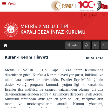
Menü
ENG
TR
METRİS 2 NOLU T TİPİ KAPALI CEZA İNFAZ
METRİS 2 NOLU T TİPİ
KAPALI CEZA İNFAZ KURUMU
KURUMU
A-
A+
Paylaş
ANASAYFA
METRİS 2 NOLU
Kuran-ı Kerim Tilaveti
02.02.2026
DUYURULAR
Metris 2 No lu T Tipi Kapalı Ceza İnfaz Kurumunda
HAKKIMIZDA
düzenlenen güzel Kur’an-ı Kerim tilaveti yarışması, hükümlü ve
KURUM VİZYONUMUZ
tutuklulara manevi bir nefes oldu. Esenler İlçe Müftülüğünün
destek verdiği program, kurumda yoğun ilgi ile karşılandı.
Kurum Müdürünün Mesajı
Esenler ilçe müftüsü ile cezaevi vaizlerinden oluşan jüri titiz
KURUM MİSYONUMUZ
değerlendirmelerinden sonra 4 katılımcıyı dereceye layık gördü.
BİRİMLER
Müftülük tarafından layık görülen para ödülleri, yarışmacıların
moral ve motivasyonlarını arttırdı. Kurum yönetimi,
EMANET PARA BİRİMİ