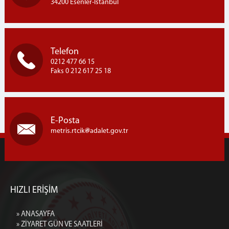
EMANET EŞYA
34200 Esenler-İstanbul
İLETİŞİM
Telefon
0212 477 66 15
Faks 0 212 617 25 18
E-Posta
metris.rtcik
adalet.gov.tr
HIZLI ERİŞİM
» ANASAYFA
» ZİYARET GÜN VE SAATLERİ