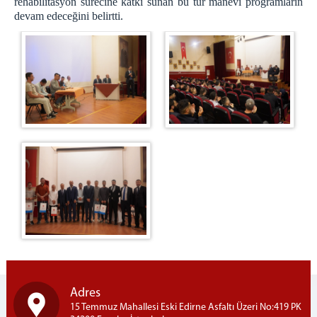
rehabilitasyon sürecine katkı sunan bu tür manevi programların
EĞİTİM BİRİMİ
devam edeceğini belirtti.
SOSYAL FAALİYETLER
PSİKOSOSYAL SERVİS
METRİS R TİPİ
R Tipi Emanet Para Birimi
Sağlık Birimi
Duyurular
İletişim
ZİYARETÇİ BİLGİLENDİRME
e-Görüş (görüntülü görüşme)
ZİYARET GÜN VE SAATLERİ
ZİYARET YÖNETMELİĞİ
TELEFON GÖRÜŞ USUL VE ESASLAR
TELEFONLA GÖRÜŞME ŞARTLARI
Adres
Emanet Para
15 Temmuz Mahallesi Eski Edirne Asfaltı Üzeri No:419 PK