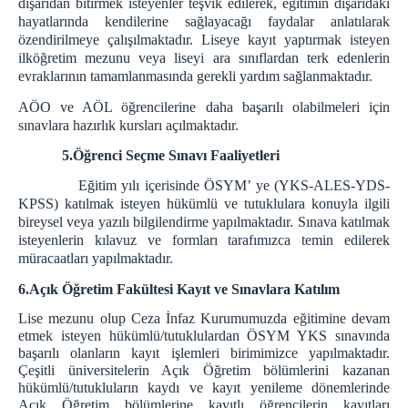
dışarıdan bitirmek isteyenler teşvik edilerek, eğitimin dışarıdaki
hayatlarında kendilerine sağlayacağı faydalar anlatılarak
özendirilmeye çalışılmaktadır. Liseye kayıt yaptırmak isteyen
ilköğretim mezunu veya liseyi ara sınıflardan terk edenlerin
evraklarının tamamlanmasında gerekli yardım sağlanmaktadır.
AÖO ve AÖL öğrencilerine daha başarılı olabilmeleri için
sınavlara hazırlık kursları açılmaktadır.
5.Öğrenci Seçme Sınavı Faaliyetleri
Eğitim yılı içerisinde ÖSYM’ ye (YKS-ALES-YDS-
KPSS) katılmak isteyen hükümlü ve tutuklulara konuyla ilgili
bireysel veya yazılı bilgilendirme yapılmaktadır. Sınava katılmak
isteyenlerin kılavuz ve formları tarafımızca temin edilerek
müracaatları yapılmaktadır.
6.Açık Öğretim Fakültesi Kayıt ve Sınavlara Katılım
L
ise mezunu olup Ceza İnfaz Kurumumuzda eğitimine devam
etmek isteyen hükümlü/tutuklulardan ÖSYM YKS sınavında
başarılı olanların kayıt işlemleri birimimizce yapılmaktadır.
Çeşitli üniversitelerin Açık Öğretim bölümlerini kazanan
hükümlü/tutukluların kaydı ve kayıt yenileme dönemlerinde
Açık Öğretim bölümlerine kayıtlı öğrencilerin kayıtları