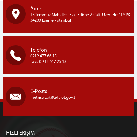
Adres
15 Temmuz Mahallesi Eski Edirne Asfaltı Üzeri No:419 PK
34200 Esenler-İstanbul
Telefon
0212 477 66 15
Faks 0 212 617 25 18
E-Posta
metris.rtcik
adalet.gov.tr
HIZLI ERİŞİM