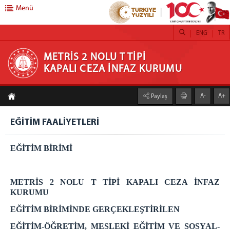
Menü
ENG
TR
METRİS 2 NOLU T TİPİ KAPALI CEZA İNFAZ
METRİS 2 NOLU T TİPİ
KAPALI CEZA İNFAZ KURUMU
KURUMU
A-
A+
Paylaş
ANASAYFA
METRİS 2 NOLU
EĞİTİM FAALİYETLERİ
DUYURULAR
EĞİTİM BİRİMİ
HAKKIMIZDA
KURUM VİZYONUMUZ
Kurum Müdürünün Mesajı
METRİS 2 NOLU T TİPİ KAPALI CEZA İNFAZ
KURUMU
KURUM MİSYONUMUZ
BİRİMLER
EĞİTİM BİRİMİNDE GERÇEKLEŞTİRİLEN
EMANET PARA BİRİMİ
EĞİTİM-ÖĞRETİM, MESLEKİ EĞİTİM VE SOSYAL-