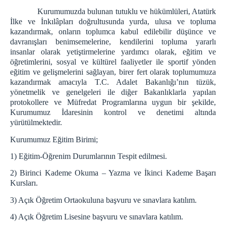
EMANET EŞYA
Kurumumuzda bulunan tutuklu ve hükümlüleri, Atatürk
İLETİŞİM
İlke ve İnkılâpları doğrultusunda yurda, ulusa ve topluma
kazandırmak, onların toplumca kabul edilebilir düşünce ve
davranışları benimsemelerine, kendilerini topluma yararlı
insanlar olarak yetiştirmelerine yardımcı olarak, eğitim ve
öğretimlerini, sosyal ve kültürel faaliyetler ile sportif yönden
eğitim ve gelişmelerini sağlayan, birer fert olarak toplumumuza
kazandırmak amacıyla T.C. Adalet Bakanlığı’nın tüzük,
yönetmelik ve genelgeleri ile diğer Bakanlıklarla yapılan
protokollere ve Müfredat Programlarına uygun bir şekilde,
Kurumumuz İdaresinin kontrol ve denetimi altında
yürütülmektedir.
Kurumumuz Eğitim Birimi;
1) Eğitim-Öğrenim Durumlarının Tespit edilmesi.
2) Birinci Kademe Okuma – Yazma ve İkinci Kademe Başarı
Kursları.
3) Açık Öğretim Ortaokuluna başvuru ve sınavlara katılım.
4) Açık Öğretim Lisesine başvuru ve sınavlara katılım.