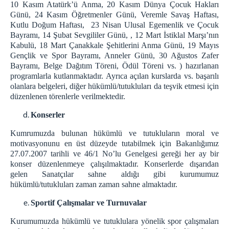
10 Kasım Atatürk’ü Anma, 20 Kasım Dünya Çocuk Hakları
Günü, 24 Kasım Öğretmenler Günü, Veremle Savaş Haftası,
Kutlu Doğum Haftası, 23 Nisan Ulusal Egemenlik ve Çocuk
Bayramı, 14 Şubat Sevgililer Günü, , 12 Mart İstiklal Marşı’nın
Kabulü, 18 Mart Çanakkale Şehitlerini Anma Günü, 19 Mayıs
Gençlik ve Spor Bayramı, Anneler Günü, 30 Ağustos Zafer
Bayramı, Belge Dağıtım Töreni, Ödül Töreni vs. ) hazırlanan
programlarla kutlanmaktadır. Ayrıca açılan kurslarda vs. başarılı
olanlara belgeleri, diğer hükümlü/tutukluları da teşvik etmesi için
düzenlenen törenlerle verilmektedir.
Konserler
Kumrumuzda bulunan hükümlü ve tutukluların moral ve
motivasyonunu en üst düzeyde tutabilmek için Bakanlığımız
27.07.2007 tarihli ve 46/1 No’lu Genelgesi gereği her ay bir
konser düzenlenmeye çalışılmaktadır. Konserlerde dışarıdan
gelen Sanatçılar sahne aldığı gibi kurumumuz
hükümlü/tutukluları zaman zaman sahne almaktadır.
Sportif Çalışmalar ve Turnuvalar
Kurumumuzda hükümlü ve tutuklulara yönelik spor çalışmaları