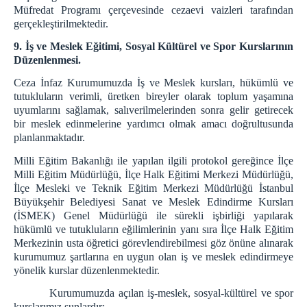
Müfredat Programı çerçevesinde cezaevi vaizleri tarafından
gerçekleştirilmektedir.
9. İş ve Meslek Eğitimi, Sosyal Kültürel ve Spor Kurslarının
Düzenlenmesi.
Ceza İnfaz Kurumumuzda İş ve Meslek kursları, hükümlü ve
tutukluların verimli, üretken bireyler olarak toplum yaşamına
uyumlarını sağlamak, salıverilmelerinden sonra gelir getirecek
bir meslek edinmelerine yardımcı olmak amacı doğrultusunda
planlanmaktadır.
Milli Eğitim Bakanlığı ile yapılan ilgili protokol gereğince İlçe
Milli Eğitim Müdürlüğü, İlçe Halk Eğitimi Merkezi Müdürlüğü,
İlçe Mesleki ve Teknik Eğitim Merkezi Müdürlüğü İstanbul
Büyükşehir Belediyesi Sanat ve Meslek Edindirme Kursları
(İSMEK) Genel Müdürlüğü ile sürekli işbirliği yapılarak
hükümlü ve tutukluların eğilimlerinin yanı sıra İlçe Halk Eğitim
Merkezinin usta öğretici görevlendirebilmesi göz önüne alınarak
kurumumuz şartlarına en uygun olan iş ve meslek edindirmeye
yönelik kurslar düzenlenmektedir.
Kurumumuzda açılan iş-meslek, sosyal-kültürel ve spor
kurslarımız şunlardır: