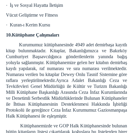
·
İş ve Sosyal Hayatta İletişim
Vücut Geliştirme ve Fitness
·
Kuran-ı Kerim Kursu
10.Kütüphane Çalışmaları
Kurumumuz kütüphanesinde 4949 adet demirbaşa kayıtlı
kitap bulunmaktadır. Kitaplar, Bakanlığımızca ve Bakırköy
Cumhuriyet Başsavcılığınca gönderilenlerin yanında bağış
yoluyla sağlanmıştır. Kütüphanemize gelen her kitabın demirbaş
kaydı yapılarak, raf numarası ve sıra numarası verilmektedir.
Numarası verilen bu kitaplar Dewey Onlu Tasnif Sistemine göre
raflara yerleştirilmektedir.Ayrıca Adalet Bakanlığı Ceza ve
Tevkifevleri Genel Müdürlüğü ile Kültür ve Turizm Bakanlığı
Milli Kütüphane Başkanlığı Arasında Ceza İnfaz Kurumlarında
ve Denetimli Serbestlik Müdürlüklerinde Bulunan Kütüphaneler
ile İhtisas Kütüphanesinin Desteklenmesi Hakkında İşbirliği
Protokolü ile gereğince Ceza İnfaz Kurumumuz Gaziosmanpaşa
Halk Kütüphanesi ile eşleşmiştir.
Kütüphanemizde ve GOP Halk Kütüphanesinde bulunan
bütün kitapların listesi çıkartılarak koğuşlara bu listelerden birer