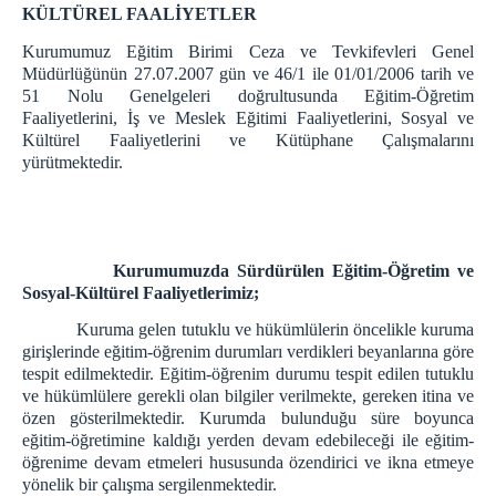
KÜLTÜREL FAALİYETLER
EĞİTİM BİRİMİ
SOSYAL FAALİYETLER
Kurumumuz Eğitim Birimi Ceza ve Tevkifevleri Genel
Müdürlüğünün 27.07.2007 gün ve 46/1 ile 01/01/2006 tarih ve
PSİKOSOSYAL SERVİS
51 Nolu Genelgeleri doğrultusunda Eğitim-Öğretim
METRİS R TİPİ
Faaliyetlerini, İş ve Meslek Eğitimi Faaliyetlerini, Sosyal ve
Kültürel Faaliyetlerini ve Kütüphane Çalışmalarını
R Tipi Emanet Para Birimi
yürütmektedir.
Sağlık Birimi
Duyurular
İletişim
Kurumumuzda Sürdürülen Eğitim-Öğretim ve
ZİYARETÇİ BİLGİLENDİRME
Sosyal-Kültürel Faaliyetlerimiz;
e-Görüş (görüntülü görüşme)
Kuruma gelen tutuklu ve hükümlülerin öncelikle kuruma
ZİYARET GÜN VE SAATLERİ
girişlerinde eğitim-öğrenim durumları verdikleri beyanlarına göre
tespit edilmektedir. Eğitim-öğrenim durumu tespit edilen tutuklu
ZİYARET YÖNETMELİĞİ
ve hükümlülere gerekli olan bilgiler verilmekte, gereken itina ve
TELEFON GÖRÜŞ USUL VE ESASLAR
özen gösterilmektedir. Kurumda bulunduğu süre boyunca
TELEFONLA GÖRÜŞME ŞARTLARI
eğitim-öğretimine kaldığı yerden devam edebileceği ile eğitim-
öğrenime devam etmeleri hususunda özendirici ve ikna etmeye
Emanet Para
yönelik bir çalışma sergilenmektedir.